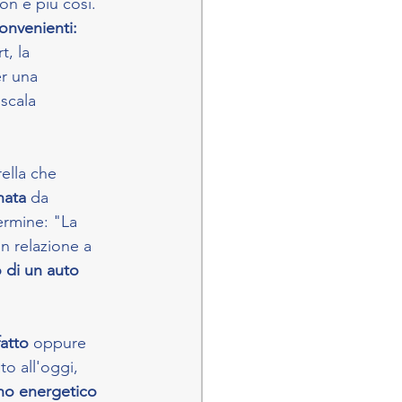
on è più così. 
onvenienti: 
t, la 
r una 
 scala 
ella che 
nata
 da 
ermine: "La
n relazione a 
o di un auto 
atto 
oppure 
to all'oggi, 
no energetico 