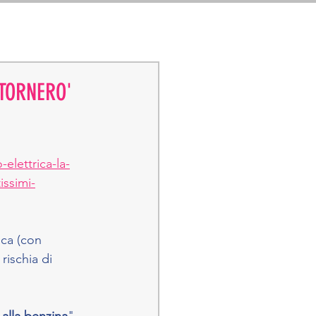
G
POLITICA
CONTATTI
'TORNERO'
elettrica-la-
issimi-
ica (con 
rischia di 