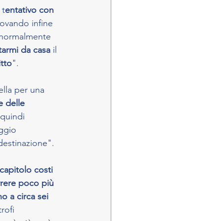
 t
entativo con 
rovando infine 
 normalmente 
tarmi da casa 
il 
itto
".
ella per una
 delle 
 quindi 
ggio 
destinazione".
capitolo costi 
rere poco più 
no a circa sei 
rofi 