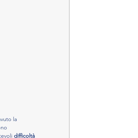
avuto la
ono 
evoli 
difficoltà 