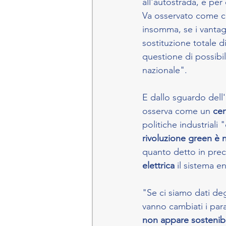
all'autostrada, e per
Va osservato come c
insomma, se i vantagg
sostituzione totale 
questione di possibili
nazionale".
E dallo sguardo dell'
osserva come un 
cer
politiche industriali "
rivoluzione green è 
quanto detto in pre
elettrica
 il sistema e
"Se ci siamo dati deg
vanno cambiati i para
non appare sostenib