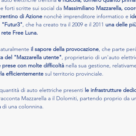
 auto elettriche trentina 
è ridicola, tornerò quanto prima
 forti scritte sui social da
 Massimiliano Mazzarella, coor
 trentino di Azione
 nonchè imprenditore informatico e 
id
 "Futur3"
, che ha creato tra il 2009 e il 2011 
una delle più
 rete Free Luna.
naturalmente 
il sapore della provocazione
, che parte però
ta del "Mazzarella utente"
, proprietario di un'auto elettri
 prese con molte difficoltà
 nella sua gestione, relativame
arla efficientemente 
sul territorio provinciale.
quantità di auto elettriche presenti 
le infrastrutture dedic
racconta Mazzarella a il Dolomiti, partendo proprio da u
 
di una colonnina.