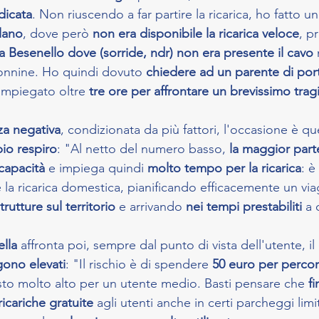
dicata
. Non riuscendo a far partire la ricarica, ho fatto un
lano
, dove però
 non era disponibile la ricarica veloce
, p
a Besenello dove (sorride, ndr) non era presente il cavo
lonnine. Ho quindi dovuto
 chiedere ad un parente di por
 impiegato oltre 
tre ore per affrontare un brevissimo trag
za negativa
, condizionata da più fattori, l'occasione è qu
pio respiro
: "Al netto del numero basso, 
la maggior parte
capacità 
e impiega quindi 
molto tempo per la ricarica
: è
e la ricarica domestica, pianificando efficacemente un via
trutture sul territorio
 e arrivando 
nei tempi prestabiliti
 a 
lla
 affronta poi, sempre dal punto di vista dell'utente, il 
gono elevati
: "Il rischio è di spendere 
50 euro per percor
sto molto alto per un utente medio. Basti pensare che 
fi
ricariche gratuite
 agli utenti anche in certi parcheggi limit