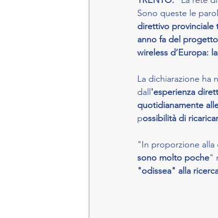
TRENTO. 
"La rete di
Sono queste le parole
direttivo provinciale
anno fa del progetto
wireless d’Europa: la
La dichiarazione ha 
dall
'esperienza diret
quotidianamente alle
p
ossibilità di ricaric
"In proporzione alla 
sono molto poche
" 
"odissea" alla ricerca