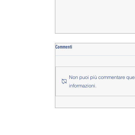
Commenti
Non puoi più commentare questo
informazioni.
GARDOLO SCARICATA E TRENTO
IGNORATA: SUI MIGRANTI LA PROVINCIA
SCEGLIE L'IMPOSIZIONE, NON LA
RESPONSABILITÁ