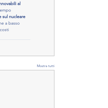
nnovabili al 
ntempo 
 sul nucleare 
che a basso 
costi 
Mostra tutti