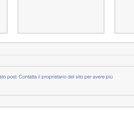
 post. Contatta il proprietario del sito per avere più
DALLA GIUNTA SEMPRE BALLE
FACCI
SULL'ACCOGLIENZA DI FFUSA
PARCH