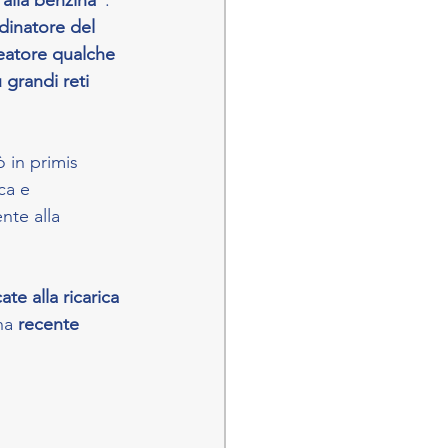
 alla benzina
". 
dinatore del 
eatore qualche 
 grandi reti 
 in primis 
ca e 
nte alla 
ate alla ricarica 
na 
recente 