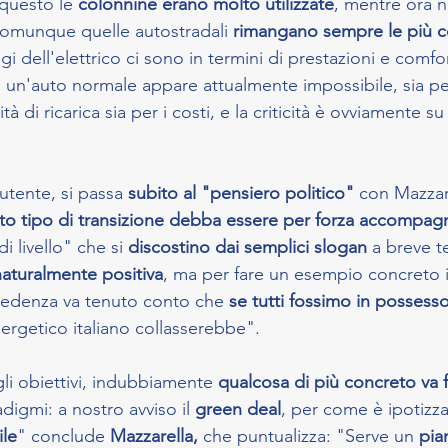
 questo le 
colonnine erano molto utilizzate
, mentre ora n
omunque quelle autostradali 
rimangano sempre le più c
i dell'elettrico ci sono in termini di prestazioni e comfor
di un'auto normale appare attualmente impossibile, sia pe
tà di ricarica sia per i costi, e la criticità è ovviamente su
utente, si passa 
subito al "pensiero politico"
 con Mazzar
to tipo di transizione debba essere per forza accompag
di livello" che si 
discostino dai semplici slogan 
a breve t
naturalmente positiva
, ma per fare un esempio concreto i
cedenza va tenuto conto che
 se tutti fossimo in possess
nergetico italiano collasserebbe".
li obiettivi, indubbiamente
 qualcosa di più concreto va f
digmi: a nostro avviso il 
green deal
, per come è ipotizza
ile
" conclude 
Mazzarella, 
che puntualizza: "Serve un
 pia