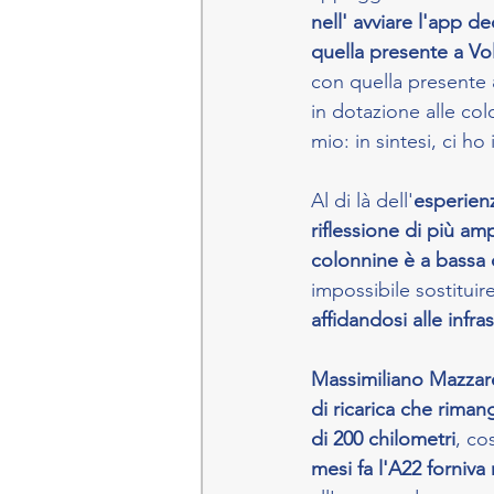
nell' avviare l'app de
quella presente a Vo
con quella presente 
in dotazione alle co
mio: in sintesi, ci ho
Al di là dell'
esperien
riflessione di più am
colonnine è a bassa 
impossibile sostituir
affidandosi alle infras
Massimiliano Mazzare
di ricarica che riman
di 200 chilometri
, co
mesi fa l'A22 forniva 