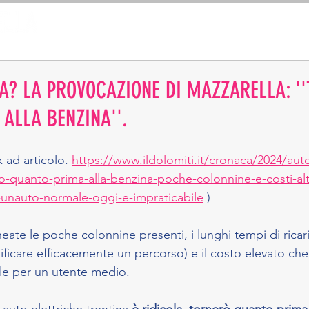
VITA PRIVATA
IMPRESA
BLO
A? LA PROVOCAZIONE DI MAZZARELLA: '
ALLA BENZINA''.
k ad articolo. 
https://www.ildolomiti.it/cronaca/2024/auto-
-quanto-prima-alla-benzina-poche-colonnine-e-costi-alt
e-unauto-normale-oggi-e-impraticabile
 ) 
lineate le poche colonnine presenti, i lunghi tempi di ricar
nificare efficacemente un percorso) e il costo elevato che 
ile per un utente medio.