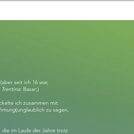
CHI SONO
BLOG
More
(aber seit ich 16 war,
Trentina
: Basar;)
wickelte ich zusammen mit
hmung
(unglaublich zu sagen,
t, die im Laufe der Jahre trotz