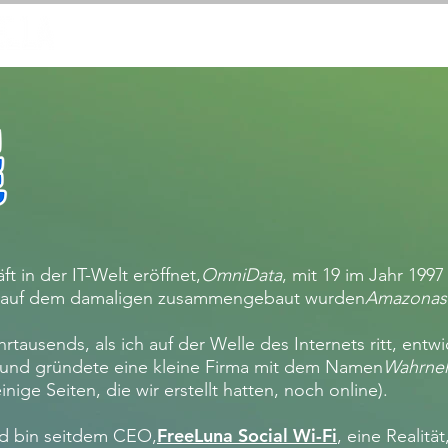
CHI SONO
CHI SONO
CHI SONO
t in der IT-Welt eröffnet,
OmniData
, mit 19 im Jahr 1997 
ie auf dem damaligen zusammengebaut wurden
Amazonas 
rtausends, als ich auf der Welle des Internets ritt, ent
 und gründete eine kleine Firma mit dem Namen
Wahrne
inige Seiten, die wir erstellt hatten, noch online).
FreeLuna Social Wi-Fi
nd bin seitdem CEO,
, eine Realitä