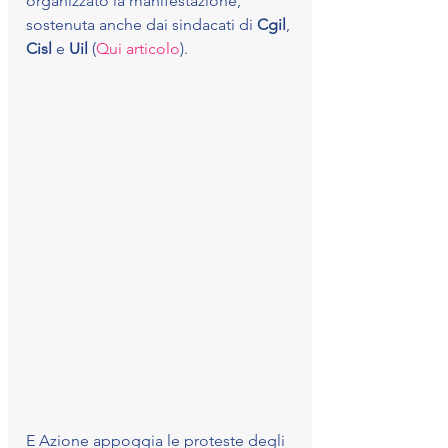
organizzato la manifestazione, 
sostenuta anche dai sindacati di 
Cgil
, 
Cisl 
e 
Uil 
(
Qui articolo
).
E Azione appoggia le proteste degli 