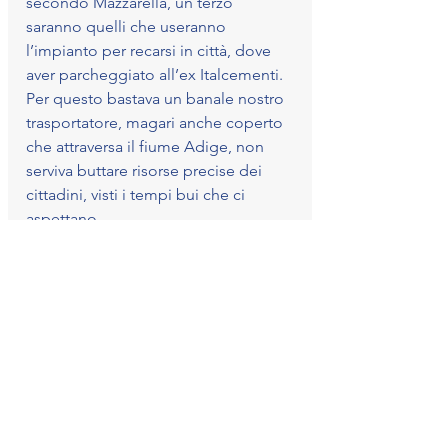
secondo Mazzarella, un terzo 
saranno quelli che useranno 
l’impianto per recarsi in città, dove 
aver parcheggiato all’ex Italcementi. 
Per questo bastava un banale nostro 
trasportatore, magari anche coperto 
che attraversa il fiume Adige, non 
serviva buttare risorse precise dei 
cittadini, visti i tempi bui che ci 
aspettano.
Un altro terzo, sempre per 
Mazzarella, saranno i passaggi dei 
pendolari di Sardagna, mentre i 
restanti terzo saranno i soggetti che 
arriveranno a Vaneze e a Vason. Che 
il 33% dei passeggeri userà 
l’impianto per raggiungere Vaneze 
e/o Vason, potrebbe essere vero 
solo per tre mesi all’anno, ovvero 