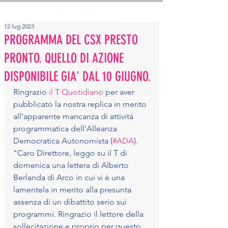
12 lug 2023
PROGRAMMA DEL CSX PRESTO
PRONTO. QUELLO DI AZIONE
DISPONIBILE GIA' DAL 10 GIUGNO.
Ringrazio 
il T Quotidiano
 per aver 
pubblicato la nostra replica in merito 
all'apparente mancanza di attività 
programmatica dell'Alleanza 
Democratica Autonomista (
#ADA
).
"Caro Direttore, leggo su il T di 
domenica una lettera di Alberto 
Berlanda di Arco in cui vi è una 
lamentela in merito alla presunta 
assenza di un dibattito serio sui 
programmi. Ringrazio il lettore della 
sollecitazione e proprio per questo 